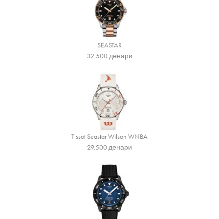
SEASTAR
32.500
денари
Tissot Seastar Wilson WNBA
29.500
денари