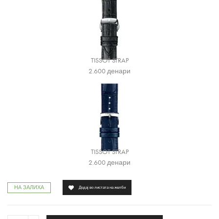
TISSOT STRAP
2.600
денари
TISSOT STRAP
2.600
денари
НА ЗАЛИХА
Додај во листата на желби