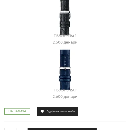
TISSOT STRAP
2.600
денари
TISSOT STRAP
2.600
денари
НА ЗАЛИХА
Додај во листата на желби