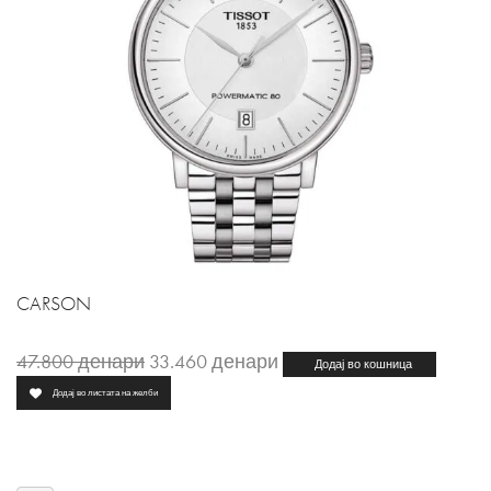
CARSON
47.800
денари
33.460
денари
Додај во кошница
Додај во листата на желби