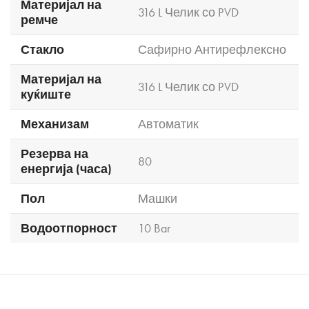
Материјал на
316 L Челик со PVD
ремче
Стакло
Сафирно Антирефлексно
Материјал на
316 L Челик со PVD
куќиште
Механизам
Автоматик
Резерва на
80
енергија (часа)
Пол
Машки
Водоотпорност
10 Bar