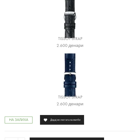
TISSOT STRAP
2.600
денари
TISSOT STRAP
2.600
денари
НА ЗАЛИХА
Додај во листата на желби