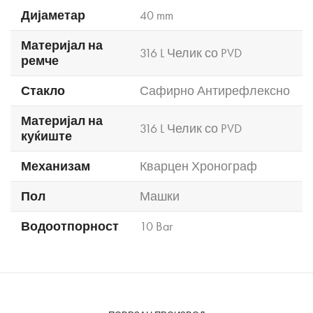
Дијаметар
40 mm
Материјал на
316 L Челик со PVD
ремче
Стакло
Сафирно Антирефлексно
Материјал на
316 L Челик со PVD
куќиште
Механизам
Кварцен Хронограф
Пол
Машки
Водоотпорност
10 Bar