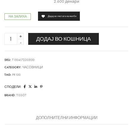
2.600
денари
НА ЗАЛИХА
Додај во листата на желби
PR
ДОДАЈ ВО КОШНИЦА
100
quantity
SKU:
T1504172203100
CATEGORY:
ЧАСОВНИЦИ
TAG:
PR100
СПОДЕЛИ:
BRAND:
TISSOT
ДОПОЛНИТЕЛНИ ИНФОРМАЦИИ