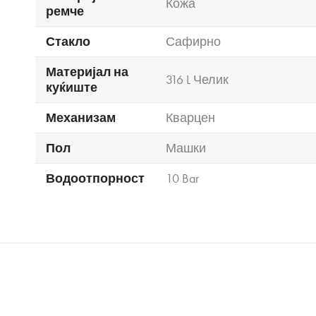
Кожа
ремче
Стакло
Сафирно
Материјал на
316 L Челик
куќиште
Механизам
Кварцен
Пол
Машки
Водоотпорност
10 Bar