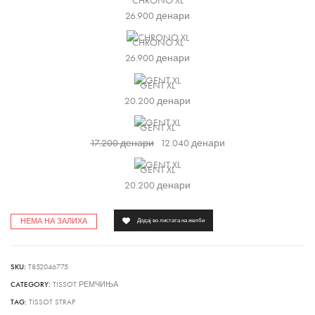
CHRONO XL
26.900
денари
CHRONO XL
26.900
денари
GENT XL
20.200
денари
GENT XL
17.200
денари
12.040
денари
GENT XL
20.200
денари
НЕМА НА ЗАЛИХА
Додај во листата на желби
SKU:
T852046775
CATEGORY:
TISSOT РЕМЧИЊА
TAG:
TISSOT STRAP