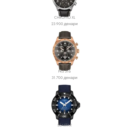
CHRONO XL
23.900
денари
PRS 516
31.700
денари
SEASTAR