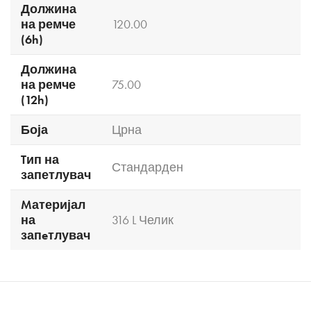
Должина
на ремче
120.00
(6h)
Должина
на ремче
75.00
(12h)
Боја
Црна
Tип на
Стандарден
запетлувач
Mатеријал
на
316 L Челик
запeтлувач