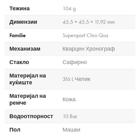
Тежина
104 g
Димензии
45,5 × 45,5 × 11,92 mm
Familie
Supersport Chro Qua
Механизам
Кварцен Хронограф
Стакло
Сафирно
Материјал на
316 L Челик
куќиште
Материјал на
Кожа
ремче
Водоотпорност
10 Bar
Пол
Машки