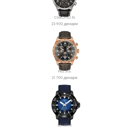
CHRONO XL
23.900
денари
PRS 516
31.700
денари
SEASTAR