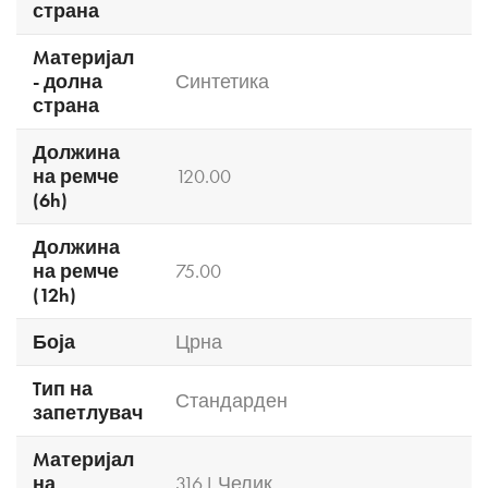
страна
Mатеријал
- долна
Синтетика
страна
Должина
на ремче
120.00
(6h)
Должина
на ремче
75.00
(12h)
Боја
Црна
Tип на
Стандарден
запетлувач
Mатеријал
на
316 L Челик