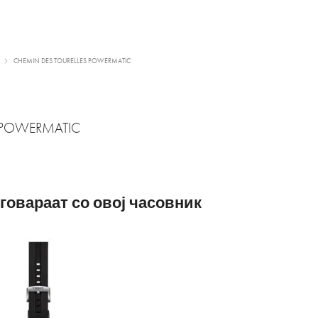
CHEMIN DES TOURELLES POWERMATIC
 POWERMATIC
говараат со овој часовник