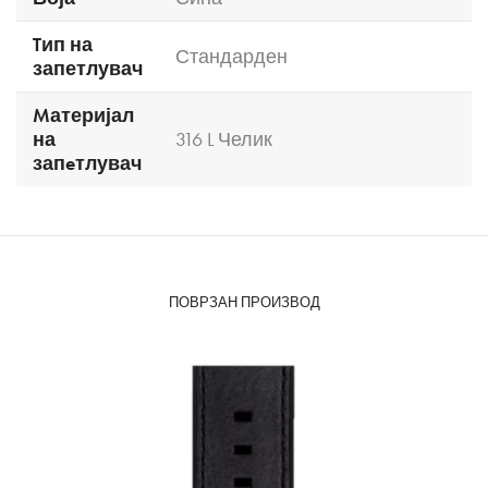
Tип на
Стандарден
запетлувач
Mатеријал
на
316 L Челик
запeтлувач
ПОВРЗАН ПРОИЗВОД