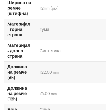
Ширина на
ремче
12mm (prx)
(штифна)
Mатеријал
- горна
Гума
страна
Mатеријал
- долна
Синтетика
страна
Должина
на ремче
122.00 mm
(6h)
Должина
на ремче
75.00 mm
(12h)
Боја
Сина