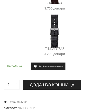
TISSOT STRAP
3.700
денари
TISSOT STRAP
3.700
денари
НА ЗАЛИХА
Додај во листата на желби
PRX
ДОДАЈ ВО КОШНИЦА
quantity
SKU:
T1374101604100
CATEGORY:
ЧАСОВНИЦИ