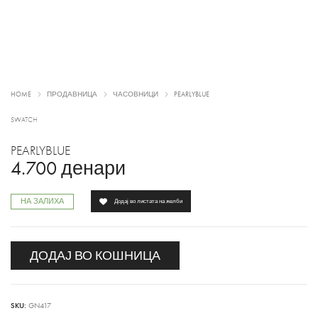
HOME
ПРОДАВНИЦА
ЧАСОВНИЦИ
PEARLYBLUE
SWATCH
PEARLYBLUE
4.700
денари
НА ЗАЛИХА
Додај во листата на желби
ДОДАЈ ВО КОШНИЦА
SKU:
GN417