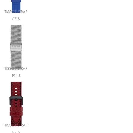
TISSOT STRAP
87
$
TISSOT STRAP
194
$
TISSOT STRAP
87
$