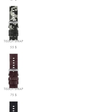
TISSOT STRAP
55
$
TISSOT STRAP
75
$