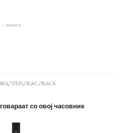
CHRONO XL
RQ/STEEL/BLAC/BLACK
говараат со овој часовник