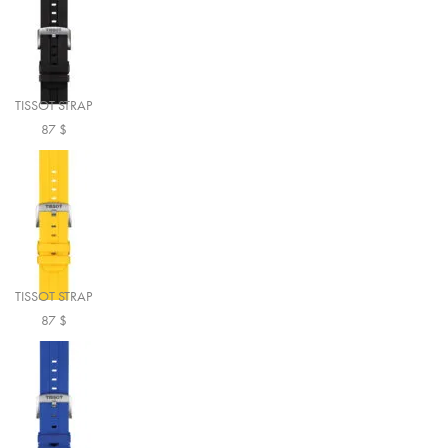
TISSOT STRAP
87
$
TISSOT STRAP
87
$