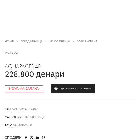
HOME
ПРОДАВНИЦА
ЧАСОВНИЦИ
AQUARACER 43
TAGHEUER
AQUARACER 43
228.800
денари
НЕМА НА ЗАЛИХА
Додај во листата на желби
SKU:
WBP201A.FT6197
CATEGORY:
ЧАСОВНИЦИ
TAG:
AQUARACER
СПОДЕЛИ: