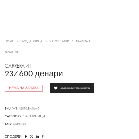
HOME
ПРОДАВНИЦА
ЧАСОВНИЦИ
CARRERA 41
TAGHEUER
CARRERA 41
237.600
денари
НЕМА НА ЗАЛИХА
Додај во листата на желби
SKU:
WBN2010.BA0640
CATEGORY:
ЧАСОВНИЦИ
TAG:
CARRERA
СПОДЕЛИ: