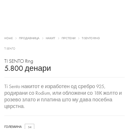
HOME
ПРОДАВНИЦА
НАКИТ
ПРСТЕНИ
TI SENTO RING
TI SENTO
TI SENTO Ring
5.800
денари
Ti Sento накитот е изработен од сребро 925,
родирани со Rodium, или обложени со 18К жолто и
розево злато и платина што му дава посебна
цврстна.
ГОЛЕМИНА
54