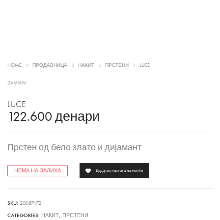
HOME
ПРОДАВНИЦА
НАКИТ
ПРСТЕНИ
LUCE
DAMIANI
LUCE
122.600
денари
Прстен од бело злато и дијамант
НЕМА НА ЗАЛИХА
Додај во листата на желби
SKU:
20087472
CATEGORIES:
НАКИТ
,
ПРСТЕНИ