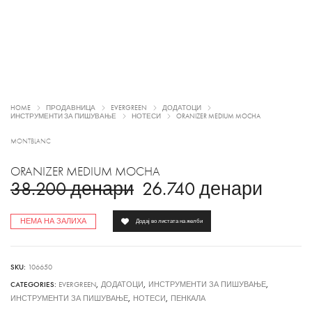
HOME
ПРОДАВНИЦА
EVERGREEN
ДОДАТОЦИ
ИНСТРУМЕНТИ ЗА ПИШУВАЊЕ
НОТЕСИ
ORANIZER MEDIUM MOCHA
MONTBLANC
ORANIZER MEDIUM MOCHA
38.200
денари
26.740
денари
НЕМА НА ЗАЛИХА
Додај во листата на желби
SKU:
106650
CATEGORIES:
EVERGREEN
,
ДОДАТОЦИ
,
ИНСТРУМЕНТИ ЗА ПИШУВАЊЕ
,
ИНСТРУМЕНТИ ЗА ПИШУВАЊЕ
,
НОТЕСИ
,
ПЕНКАЛА