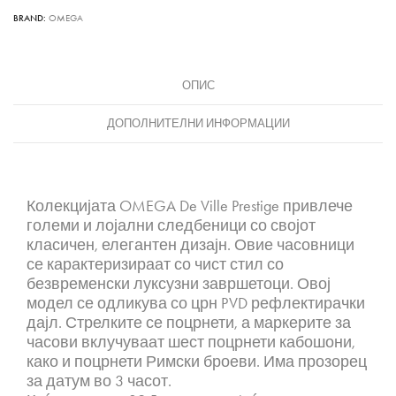
BRAND:
OMEGA
ОПИС
ДОПОЛНИТЕЛНИ ИНФОРМАЦИИ
Колекцијата OMEGA De Ville Prestige привлече
големи и лојални следбеници со својот
класичен, елегантен дизајн. Овие часовници
се карактеризираат со чист стил со
безвременски луксузни завршетоци. Овој
модел се одликува со црн PVD рефлектирачки
дајл. Стрелките се поцрнети, а маркерите за
часови вклучуваат шест поцрнети кабошони,
како и поцрнети Римски броеви. Има прозорец
за датум во 3 часот.