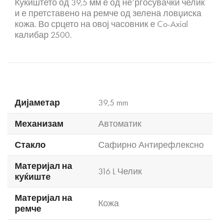
Куќиштето од 39,5 мм е од не’рѓосувачки челик
и е претставено на ремче од зелена ловџиска
кожа. Во срцето на овој часовник е Co-Axial
калибар 2500.
Дијаметар
39,5 mm
Механизам
Автоматик
Стакло
Сафирно Антирефлексно
Материјал на
316 L Челик
куќиште
Материјал на
Кожа
ремче