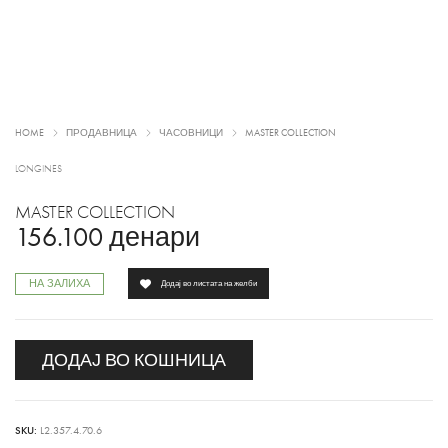
HOME
ПРОДАВНИЦА
ЧАСОВНИЦИ
MASTER COLLECTION
LONGINES
MASTER COLLECTION
156.100
денари
НА ЗАЛИХА
Додај во листата на желби
ДОДАЈ ВО КОШНИЦА
SKU:
L2.357.4.70.6