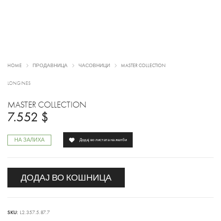
HOME
ПРОДАВНИЦА
ЧАСОВНИЦИ
MASTER COLLECTION
LONGINES
MASTER COLLECTION
7.552
$
НА ЗАЛИХА
Додај во листата на желби
ДОДАЈ ВО КОШНИЦА
SKU:
L2.357.5.87.7