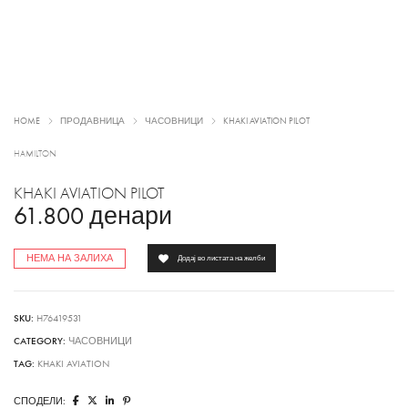
HOME
ПРОДАВНИЦА
ЧАСОВНИЦИ
KHAKI AVIATION PILOT
HAMILTON
KHAKI AVIATION PILOT
61.800
денари
НЕМА НА ЗАЛИХА
Додај во листата на желби
SKU:
H76419531
CATEGORY:
ЧАСОВНИЦИ
TAG:
KHAKI AVIATION
СПОДЕЛИ: