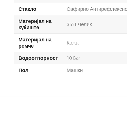
Стакло
Сафирно Антирефлексн
Материјал на
316 L Челик
куќиште
Материјал на
Кожа
ремче
Водоотпорност
10 Bar
Пол
Машки