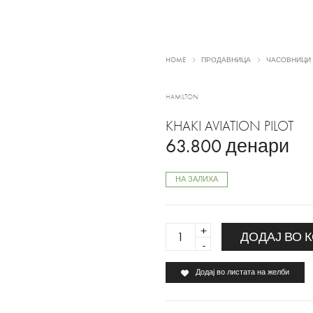
HOME
ПРОДАВНИЦА
ЧАСОВНИЦИ
HAMILTON
KHAKI AVIATION PILOT
63.800
денари
НА ЗАЛИХА
KHAKI
ДОДАЈ ВО 
AVIATION
PILOT
Додај во листата на желби
quantity