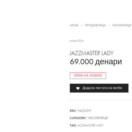
HOME
ПРОДАВНИЦА
ЧАСОВНИЦИ
HAMILTON
JAZZMASTER LADY
69.000
денари
НЕМА НА ЗАЛИХА
Додај во листата на желби
SKU:
H42225191
CATEGORY:
ЧАСОВНИЦИ
TAG:
JAZZMASTER LADY