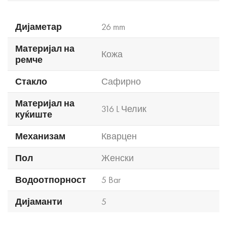
Дијаметар
26 mm
Материјал на
Кожа
ремче
Стакло
Сафирно
Материјал на
316 L Челик
куќиште
Механизам
Кварцен
Пол
Женски
Водоотпорност
5 Bar
Дијаманти
5