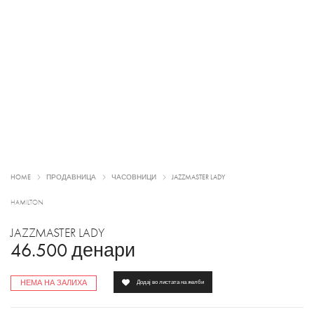
HOME
ПРОДАВНИЦА
ЧАСОВНИЦИ
JAZZMASTER LADY
HAMILTON
JAZZMASTER LADY
46.500
денари
НЕМА НА ЗАЛИХА
Додај во листата на желби