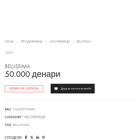
HOME
ПРОДАВНИЦА
ЧАСОВНИЦИ
BELLISSIMA
TISSOT
BELLISSIMA
50.000
денари
НЕМА НА ЗАЛИХА
Додај во листата на желби
SKU:
T1262071101300
CATEGORY:
ЧАСОВНИЦИ
TAG:
BELLISSIMA
СПОДЕЛИ: