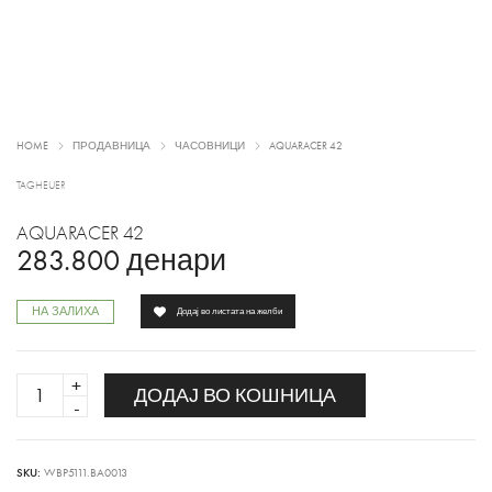
HOME
ПРОДАВНИЦА
ЧАСОВНИЦИ
AQUARACER 42
TAGHEUER
AQUARACER 42
283.800
денари
НА ЗАЛИХА
Додај во листата на желби
AQUARACER
ДОДАЈ ВО КОШНИЦА
42
quantity
SKU:
WBP5111.BA0013