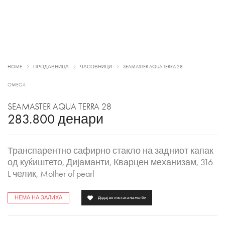
HOME
ПРОДАВНИЦА
ЧАСОВНИЦИ
SEAMASTER AQUA TERRA 28
OMEGA
SEAMASTER AQUA TERRA 28
283.800
денари
Транспарентно сафирно стакло на задниот капак
од куќиштето, Дијаманти, Кварцен механизам, 316
L челик, Mother of pearl
НЕМА НА ЗАЛИХА
Додај во листата на желби