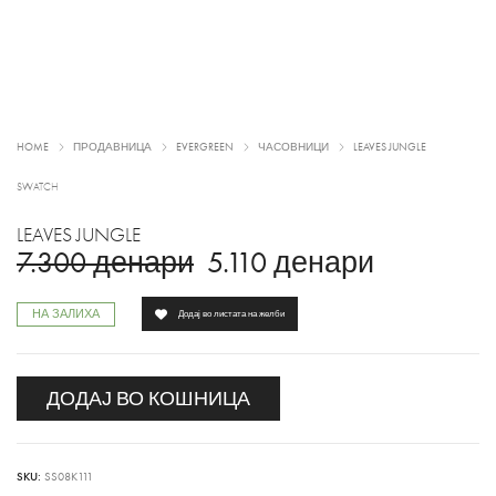
HOME
ПРОДАВНИЦА
EVERGREEN
ЧАСОВНИЦИ
LEAVES JUNGLE
SWATCH
LEAVES JUNGLE
7.300
денари
5.110
денари
НА ЗАЛИХА
Додај во листата на желби
ДОДАЈ ВО КОШНИЦА
SKU:
SS08K111