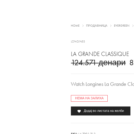
HOME
ПРОДАВНИЦА
EVERGREEN
LONGINES
LA GRANDE CLASSIQUE
124.571
денари
8
Watch Longines La Grande Cla
НЕМА НА ЗАЛИХА
Додај во листата на желби
SKU:
L4.709.1.21.2