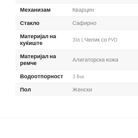
Механизам
Кварцен
Стакло
Сафирно
Материјал на
316 L Челик со PVD
куќиште
Материјал на
Алигаторска кожа
ремче
Водоотпорност
3 Bar
Пол
Женски