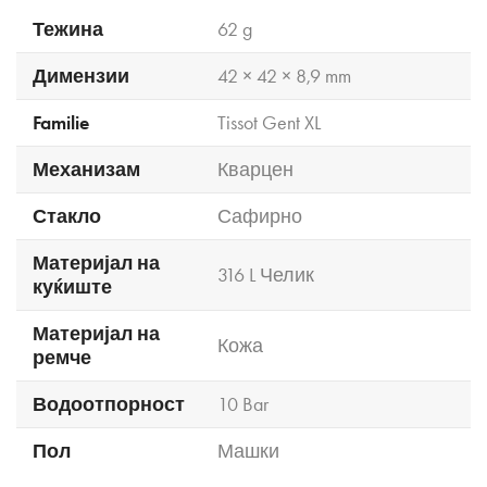
Тежина
62 g
Димензии
42 × 42 × 8,9 mm
Familie
Tissot Gent XL
Механизам
Кварцен
Стакло
Сафирно
Материјал на
316 L Челик
куќиште
Материјал на
Кожа
ремче
Водоотпорност
10 Bar
Пол
Машки