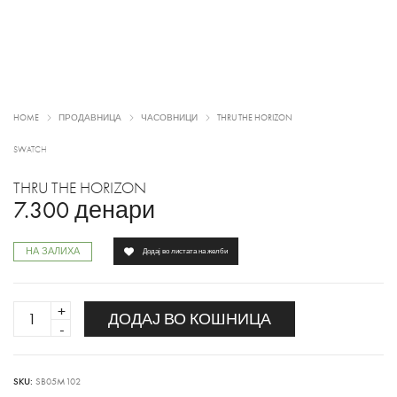
HOME
ПРОДАВНИЦА
ЧАСОВНИЦИ
THRU THE HORIZON
SWATCH
THRU THE HORIZON
7.300
денари
НА ЗАЛИХА
Додај во листата на желби
THRU
ДОДАЈ ВО КОШНИЦА
THE
HORIZON
quantity
SKU:
SB05M102