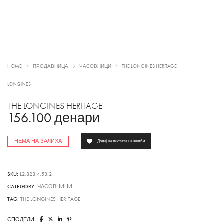
HOME
ПРОДАВНИЦА
ЧАСОВНИЦИ
THE LONGINES HERITAGE
LONGINES
THE LONGINES HERITAGE
156.100
денари
НЕМА НА ЗАЛИХА
Додај во листата на желби
SKU:
L2.828.4.53.2
CATEGORY:
ЧАСОВНИЦИ
TAG:
THE LONGINES HERITAGE
СПОДЕЛИ: