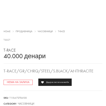
HOME
ПРОДАВНИЦА
ЧАСОВНИЦИ
T-RACE
TISSOT
T-RACE
40.000
денари
T-RACE/GR/CHRQ/STEEL/S.BLACK/ANTHRACITE
НЕМА НА ЗАЛИХА
Додај во листата на желби
SKU:
T1154172706100
CATEGORY:
ЧАСОВНИЦИ