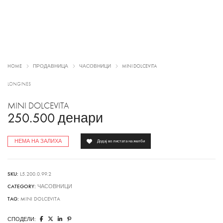
HOME
ПРОДАВНИЦА
ЧАСОВНИЦИ
MINI DOLCEVITA
LONGINES
MINI DOLCEVITA
250.500
денари
НЕМА НА ЗАЛИХА
Додај во листата на желби
SKU:
L5.200.0.99.2
CATEGORY:
ЧАСОВНИЦИ
TAG:
MINI DOLCEVITA
СПОДЕЛИ: