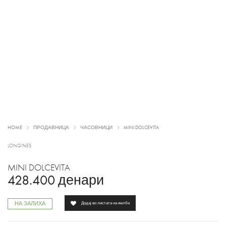
HOME
ПРОДАВНИЦА
ЧАСОВНИЦИ
MINI DOLCEVITA
LONGINES
MINI DOLCEVITA
428.400
денари
НА ЗАЛИХА
Додај во листата на желби