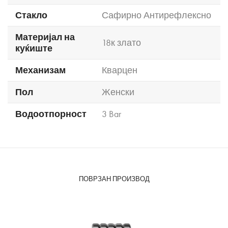
Стакло
Сафирно Антирефлексно
Материјал на
18к злато
куќиште
Механизам
Кварцен
Пол
Женски
Водоотпорност
3 Bar
ПОВРЗАН ПРОИЗВОД