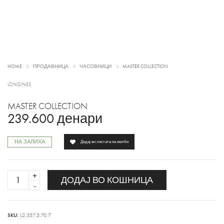
HOME
ПРОДАВНИЦА
ЧАСОВНИЦИ
MASTER COLLECTION
LONGINES
MASTER COLLECTION
239.600
денари
НА ЗАЛИХА
Додај во листата на желби
MASTER
ДОДАЈ ВО КОШНИЦА
COLLECTION
quantity
SKU:
L2.357.5.70.7