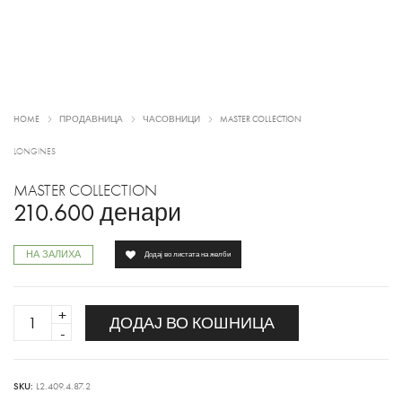
HOME
ПРОДАВНИЦА
ЧАСОВНИЦИ
MASTER COLLECTION
LONGINES
MASTER COLLECTION
210.600
денари
НА ЗАЛИХА
Додај во листата на желби
MASTER
ДОДАЈ ВО КОШНИЦА
COLLECTION
quantity
SKU:
L2.409.4.87.2