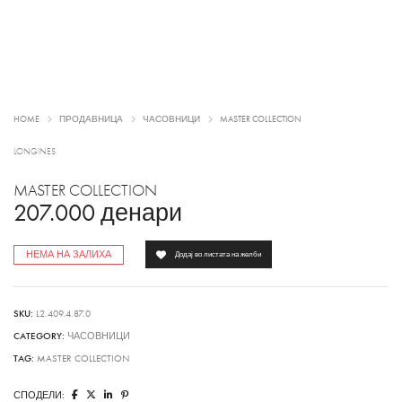
HOME
ПРОДАВНИЦА
ЧАСОВНИЦИ
MASTER COLLECTION
LONGINES
MASTER COLLECTION
207.000
денари
НЕМА НА ЗАЛИХА
Додај во листата на желби
SKU:
L2.409.4.87.0
CATEGORY:
ЧАСОВНИЦИ
TAG:
MASTER COLLECTION
СПОДЕЛИ: