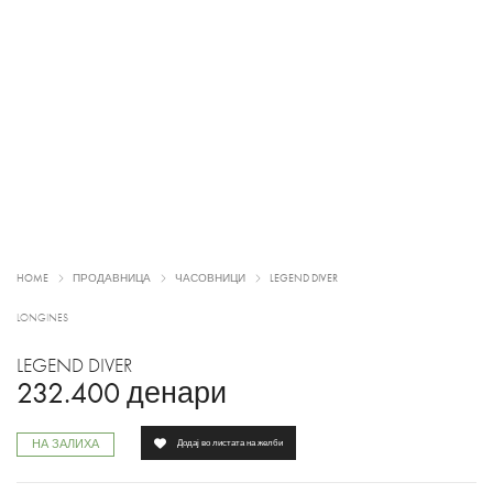
HOME
ПРОДАВНИЦА
ЧАСОВНИЦИ
LEGEND DIVER
LONGINES
LEGEND DIVER
232.400
денари
НА ЗАЛИХА
Додај во листата на желби