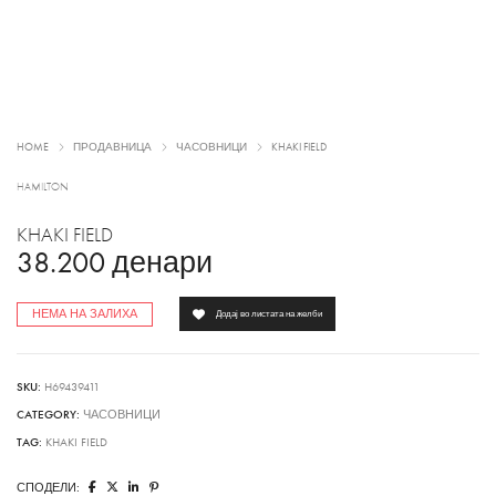
HOME
ПРОДАВНИЦА
ЧАСОВНИЦИ
KHAKI FIELD
HAMILTON
KHAKI FIELD
38.200
денари
НЕМА НА ЗАЛИХА
Додај во листата на желби
SKU:
H69439411
CATEGORY:
ЧАСОВНИЦИ
TAG:
KHAKI FIELD
СПОДЕЛИ: