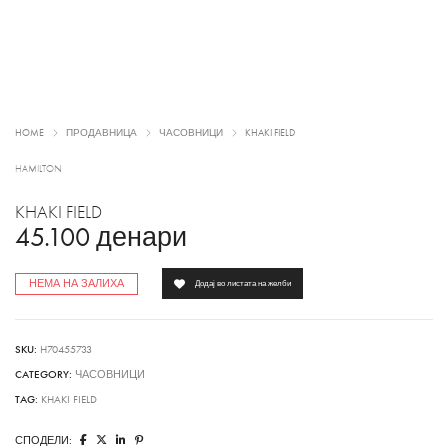
HOME
ПРОДАВНИЦА
ЧАСОВНИЦИ
KHAKI FIELD
HAMILTON
KHAKI FIELD
45.100
денари
НЕМА НА ЗАЛИХА
Додај во листата на желби
SKU:
H70455733
CATEGORY:
ЧАСОВНИЦИ
TAG:
KHAKI FIELD
СПОДЕЛИ: