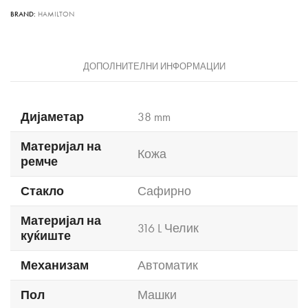
BRAND:
HAMILTON
ДОПОЛНИТЕЛНИ ИНФОРМАЦИИ
Дијаметар
38 mm
Материјал на
Кожа
ремче
Стакло
Сафирно
Материјал на
316 L Челик
куќиште
Механизам
Автоматик
Пол
Машки