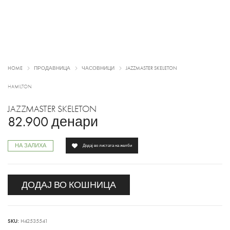
HOME
ПРОДАВНИЦА
ЧАСОВНИЦИ
JAZZMASTER SKELETON
HAMILTON
JAZZMASTER SKELETON
82.900
денари
НА ЗАЛИХА
Додај во листата на желби
ДОДАЈ ВО КОШНИЦА
SKU:
H42535541