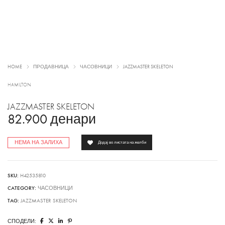
HOME
ПРОДАВНИЦА
ЧАСОВНИЦИ
JAZZMASTER SKELETON
HAMILTON
JAZZMASTER SKELETON
82.900
денари
НЕМА НА ЗАЛИХА
Додај во листата на желби
SKU:
H42535810
CATEGORY:
ЧАСОВНИЦИ
TAG:
JAZZMASTER SKELETON
СПОДЕЛИ: