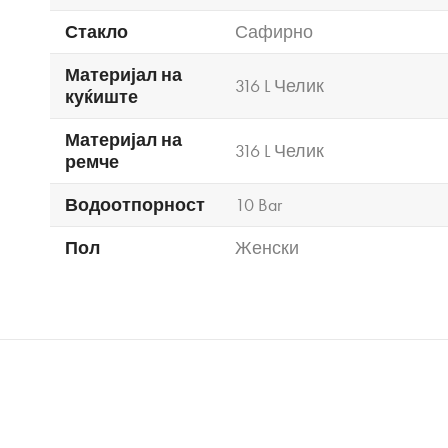
Стакло
Сафирно
Материјал на
316 L Челик
куќиште
Материјал на
316 L Челик
ремче
Водоотпорност
10 Bar
Пол
Женски