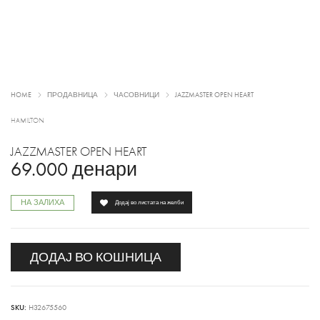
HOME
ПРОДАВНИЦА
ЧАСОВНИЦИ
JAZZMASTER OPEN HEART
HAMILTON
JAZZMASTER OPEN HEART
69.000
денари
НА ЗАЛИХА
Додај во листата на желби
ДОДАЈ ВО КОШНИЦА
SKU:
H32675560